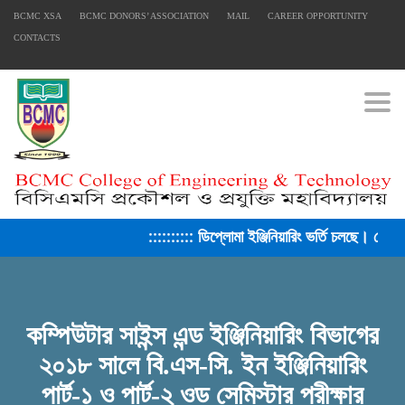
BCMC XSA
BCMC DONORS’ ASSOCIATION
MAIL
CAREER OPPORTUNITY
CONTACTS
Togg
FACEBOOK PRIMARY PAGE
:::::::::: ডিপ্লোমা ইঞ্জিনিয়ারিং ভর্তি চলছে। সেশ
FACEBOOK SECONDARY PAGE
কম্পিউটার সাইন্স এন্ড ইঞ্জিনিয়ারিং বিভাগের
২০১৮ সালে বি.এস-সি. ইন ইঞ্জিনিয়ারিং
USEFUL LINKS
পার্ট-১ ও পার্ট-২ ওড সেমিস্টার পরীক্ষার