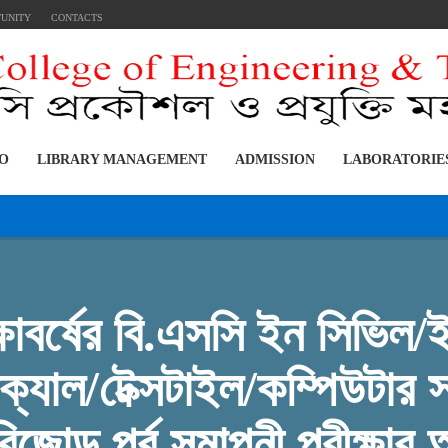
TUNITY
CONTACTS
FO
LIBRARY MANAGEMENT
ADMISSION
LABORATORIE
বর্ষের বি.এসসি ইন সিভিল/ই
যাল/টেক্সটাইল/কম্পিউটার সাইন
৩ বিজোড় পর্ব সমাপনী পরীক্ষা