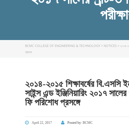
পরীক্ষ
BCMC COLLEGE OF ENGINEERING & TECHNOLOGY
>
NOTICES
>
২০১৪-২০১
প্রসঙ্গে
FACEBOOK PRIMARY PAGE
FACEB
PAGE
২০১৪-২০১৫ শিক্ষাবর্ষের বি.এসসি ই
সাইন্স এন্ড ইঞ্জিনিয়ারিং ২০১৭ সালের
ফি পরিশোধ প্রসঙ্গে
April 22, 2017
Posted by:
BCMC