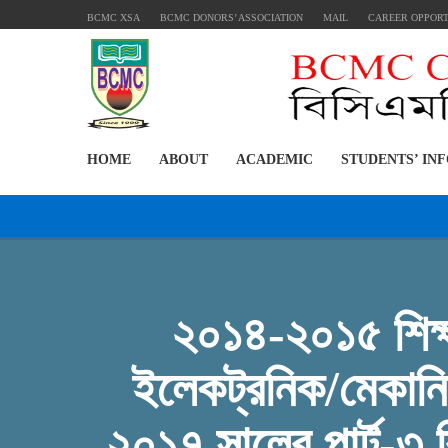
BCMC XSA
BCMC DONORS’ ASSOCIATION
MAIL
CAREER OPPOR
HOME
ABOUT
ACADEMIC
STUDENTS’ IN
২০১৪-২০১৫ শিক্ষা
ইলেকট্রনিক/মেকানিক্
২০১৭ সালের পার্র্ট-