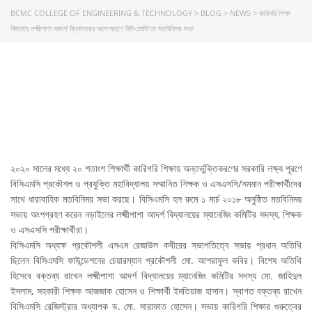
BCMC COLLEGE OF ENGINEERING & TECHNOLOGY
>
BLOG
>
NEWS
>
কারিগরি শিক্ষা
বিস্তারে লক্ষ্মীপাশা আদর্শ বিদ্যালয়ের অংশগ্রহণে বিসিএমসি’তে মতবিনিময় সভা
কারিগরি শিক্ষা বিস্তারে লক্ষ্মীপাশা আদর্শ
বিদ্যালয়ের অংশগ্রহণে বিসিএমসি’তে
মতবিনিময় সভা
২০২০ সালের মধ্যে ২০ শতাংশ শিক্ষার্থী কারিগরি শিক্ষায় অন্তর্ভুক্তিকরণের সরকারি লক্ষ্য পূরণে
বিসিএমসি প্রকৌশল ও প্রযুক্তি মহাবিদ্যালয় সম্মানিত শিক্ষক ও এসএসসি/সমমান পরীক্ষার্থীদের
সাথে ধারাবাহিক মতবিনিময় সভা করছে। বিসিএমসি হল রুমে ১ মার্চ ২০১৮ অনুষ্ঠিত মতবিনিময়
সভায় অংশগ্রহণ করেন নড়াইলের লক্ষ্মীপাশা আদর্শ বিদ্যালয়ের ম্যানেজিং কমিটির সদস্য, শিক্ষক
ও এসএসসি পরীক্ষার্থীরা।
বিসিএমসি অধ্যক্ষ প্রকৌশলী এসএম রেজাউল কবীরের সভাপতিত্বে সভায় প্রধান অতিথি
ছিলেন বিসিএমসি ফাউন্ডেশনের চেয়ারম্যান প্রকৌশলী মো. আশরাফুল কবির। বিশেষ অতিথি
হিসেবে বক্তব্য রাখেন লক্ষ্মীপাশা আদর্শ বিদ্যালয়ের ম্যানেজিং কমিটির সদস্য মো. জাহিদুল
ইসলাম, সহকারী শিক্ষক আজজাক হোসেন ও শিক্ষার্থী ইমতিয়াজ হাসান। স্বাগত বক্তব্য রাখেন
বিসিএমসি রেজিস্ট্রার অধ্যাপক ড. মো. সারাফাত হোসেন। সভায় কারিগরি শিক্ষার গুরুত্বের