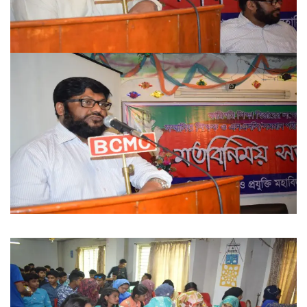
FACEBOOK PRIMARY PAGE
FACEBOOK SECONDARY PAGE
USEFUL LINKS
Ministry of Education
University of Rajshahi
Directorate of Technical Education
Directorate of Secondary and Higher Education
Bangladesh Technical Education Board, Dhaka
Skills and Training Enhancement Project (STEP)