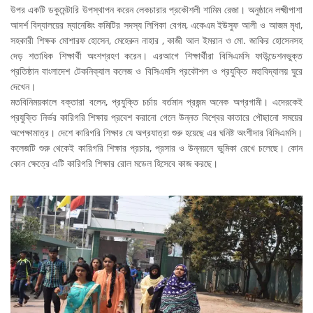
উপর একটি ডকুমেন্টারি উপস্থাপন করেন লেকচারার প্রকৌশলী শামিম রেজা। অনুষ্ঠানে লক্ষ্মীপাশা
আদর্শ বিদ্যালয়ের ম্যানেজিং কমিটির সদস্য লিপিকা বেগম, একেএম ইউসুফ আলী ও আজম মৃধা,
সহকারী শিক্ষক মোশারফ হোসেন, মেহেরুন নাহার , কাজী আল ইমরান ও মো. জাকির হোসেনসহ
দেড় শতাধিক শিক্ষার্থী অংশগ্রহণ করেন। এরআগে শিক্ষার্থীরা বিসিএমসি ফাউন্ডেশনভুক্ত
প্রতিষ্ঠান বাংলাদেশ টেকনিক্যাল কলেজ ও বিসিএমসি প্রকৌশল ও প্রযুক্তি মহাবিদ্যালয় ঘুরে
দেখেন।
মতবিনিময়কালে বক্তারা বলেন, প্রযুক্তি চর্চায় বর্তমান প্রজন্ম অনেক অগ্রগামী। এদেরকেই
প্রযুক্তি নির্ভর কারিগরি শিক্ষায় প্রবেশ করানো গেলে উন্নত বিশ্বের কাতারে পৌছানো সময়ের
অপেক্ষামাত্র। দেশে কারিগরি শিক্ষার যে অগ্রযাত্রা শুরু হয়েছে এর ঘনিষ্ট অংশীদার বিসিএমসি।
কলেজটি শুরু থেকেই কারিগরি শিক্ষার প্রচার, প্রসার ও উন্নয়নে ভুমিকা রেখে চলেছে। কোন
কোন ক্ষেত্রে এটি কারিগরি শিক্ষার রোল মডেল হিসেবে কাজ করছে।