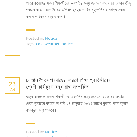
Directorate of Technical Education
অত্র কলেজের সকল শিক্ষার্থীদের অবগতির জন্য জানানো যাচ্ছে যে চলমান তীব্র
গরমের কারণে আগামী ২৫ এপ্রিল ২০২৪ তারিখ বৃহস্পতিবার পর্যন্ত সকল
Directorate of Secondary and Higher Education
ক্লাস কার্যক্রম বন্ধ থাকবে।
Bangladesh Technical Education Board, Dhaka
Skills and Training Enhancement Project (STEP)
Posted in:
Notice
Tags:
cold weather
,
notice
CONTACT US
Dhaka Road, Barandi BCMC
College Para, Jessore-7400,
Bangladesh
চলমান শৈত্যপ্রবাহের কারণে শিক্ষা প্রতিষ্ঠানের
23
শ্রেণী কার্যক্রম বন্ধ রাখা সম্পর্কিত
+88-01711-844881, +88-01711-
JAN
844882, +88-01711-067687, +88-
অত্র কলেজের সকল শিক্ষার্থীদের অবগতির জন্য জানানো যাচ্ছে যে চলমান
01712-910255, +88-01752-
শৈত্যপ্রবাহের কারণে আগামী ২৪ জানুয়ারি ২০২৪ তারিখ বুধবার সকল ক্লাস
260408, +88-01752-260409
কার্যক্রম বন্ধ থাকবে।
+880-24777-64103, 68104
bcmccrm@gmail.com
Posted in:
Notice