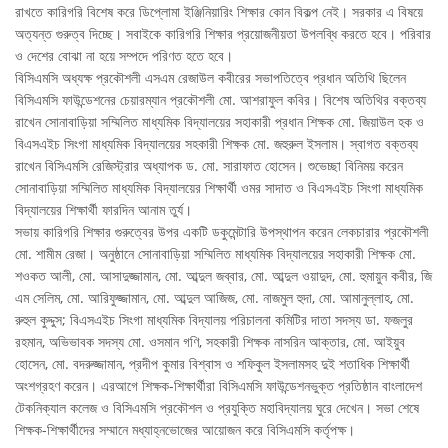
রাখতে কারিগরি বিশেষ করে ডিপ্লোমা ইঞ্জিনিয়ারিং শিক্ষার কোন বিকল্প নেই। সরকার এ বিষয়ে
অত্যন্ত গুরুত্ব দিচ্ছে। সবাইকে কারিগরি শিক্ষার প্রয়োজনীয়তা উপলব্ধি করতে হবে। পরিবার
ও দেশের বোঝা না হয়ে সম্পদে পরিণত হতে হবে।
বিসিএমসি অধ্যক্ষ প্রকৌশলী এসএম রেজাউল কবীরের সভাপতিত্বে প্রধান অতিথি ছিলেন
বিসিএমসি ফাউন্ডেশনের চেয়ারম্যান প্রকৌশলী মো. আশরাফুল কবির। বিশেষ অতিথির বক্তব্য
রাখেন সোনাবাড়িয়া সম্মিলিত মাধ্যমিক বিদ্যালয়ের সহাকারী প্রধান শিক্ষক মো. জিয়াউল হক ও
বিএসএইচ সিংগা মাধ্যমিক বিদ্যালয়ের সহকারী শিক্ষক মো. জহুরুল ইসলাম। স্বাগত বক্তব্য
রাখেন বিসিএমসি রেজিস্ট্রার অধ্যাপক ড. মো. সারাফাত হোসেন। শুভেচ্ছা বিনিময় করেন
সোনাবাড়িয়া সম্মিলিত মাধ্যমিক বিদ্যালয়ের শিক্ষার্থী ওমর সাদাত ও বিএসএইচ সিংগা মাধ্যমিক
বিদ্যালয়ের শিক্ষার্থী ফারদিন আনাম তুর্য।
সভায় কারিগরি শিক্ষার গুরুত্বের উপর একটি ডকুমেন্টারি উপস্থাপন করেন লেকচারার প্রকৌশলী
মো. শামীম রেজা। অনুষ্ঠানে সোনাবাড়িয়া সম্মিলিত মাধ্যমিক বিদ্যালয়ের সহাকারী শিক্ষক মো.
শওকত আলী, মো. আসাদুজ্জামান, মো. আব্দুল জব্বার, মো. আব্দুল ওয়াদুদ, মো. হুমায়ুন কবীর, জি
এম সেলিম, মো. আরিফুজ্জামান, মো. আব্দুল আজিজ, মো. নাজমুল হুদা, মো. আমানুল্লাহ, মো.
রুহুল কুদ্দুস; বিএসএইচ সিংগা মাধ্যমিক বিদ্যালয় পরিচালনা কমিটির দাতা সদস্য ডা. ফজলুর
রহমান, অভিভাবক সদস্য মো. ওসমান গণি, সহকারী শিক্ষক নাসরিন আক্তার, মো. আইয়ুব
হোসেন, মো. বদরুজ্জামান, প্রদীপ কুমার বিশ্বাস ও শফিকুল ইসলামসহ দুই শতাধিক শিক্ষার্থী
অংশগ্রহণ করেন। এরআগে শিক্ষক-শিক্ষার্থীরা বিসিএমসি ফাউন্ডেশনভুক্ত প্রতিষ্ঠান বাংলাদেশ
টেকনিক্যাল কলেজ ও বিসিএমসি প্রকৌশল ও প্রযুক্তি মহাবিদ্যালয় ঘুরে দেখেন। সভা শেষে
শিক্ষক-শিক্ষার্থীদের সম্মানে মধ্যাহ্নভোজের আয়োজন করে বিসিএমসি কর্তৃপক্ষ।