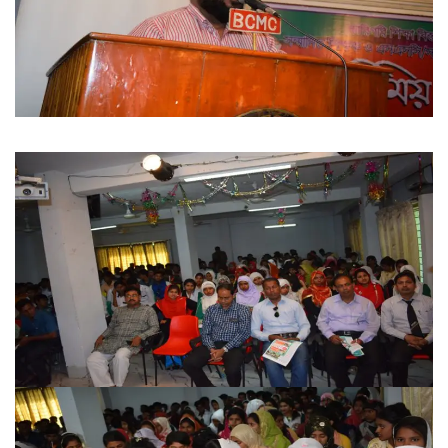
Ministry of Education
University of Rajshahi
Directorate of Technical Education
Directorate of Secondary and Higher Education
Bangladesh Technical Education Board, Dhaka
Skills and Training Enhancement Project (STEP)
CONTACT US
Dhaka Road, Barandi BCMC
College Para, Jessore-7400,
Bangladesh
+88-01711-844881, +88-01711-
844882, +88-01711-067687, +88-
01712-910255, +88-01752-