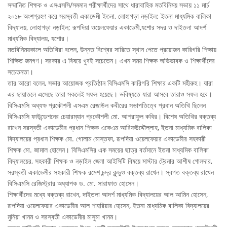
সম্মানিত শিক্ষক ও এসএসসি/সমমান পরীক্ষার্থীদের সাথে ধারাবাহিক মতবিনিময় সভায় ১১ মার্চ
২০১৮ অংশগ্রহণ করে সরস্বতী একাডেমী ইতনা, লোহাগড়া নড়াইল; ইতনা মাধ্যমিক বালিকা
বিদ্যালয়, লোহাগড়া নড়াইল; রূপদিয়া ওয়েলফেয়ার একাডেমী,যশোর সদর ও দাইতলা আদর্শ
মাধ্যমিক বিদ্যালয়, যশোর।
মতবিনিময়কালে অতিথিরা বলেন, উন্নত বিশ্বের সারিতে স্থান পেতে প্রয়োজন কারিগরি শিক্ষায়
শিক্ষিত জনগণ। সরকার এ বিষয়ে খুবই সচেতেন। এখন সময় শিক্ষক অভিভাবক ও শিক্ষার্থীদের
সচেতনতা।
তার আরো বলেন, সভার আয়োজক প্রতিষ্ঠান বিসিএমসি কারিগরি শিক্ষার একটি মহীরুহ। যারা
এর ছায়াতলে এসেছে তারা সকলেই সফল হয়েছে। ভবিষ্যতে যারা আসবে তারাও সফল হবে।
বিসিএমসি অধ্যক্ষ প্রকৌশলী এসএম রেজাউল কবীরের সভাপতিত্বে প্রধান অতিথি ছিলেন
বিসিএমসি ফাউন্ডেশনের চেয়ারম্যান প্রকৌশলী মো. আশরাফুল কবির। বিশেষ অতিথির বক্তব্য
রাখেন সরস্বতী একাডেমীর প্রধান শিক্ষক একেএম আরিফউদ্দৌল্লাহ, ইতনা মাধ্যমিক বালিকা
বিদ্যালয়ের প্রধান শিক্ষক মো. গোলাম মোস্তফা, রূপদিয়া ওয়েলফেয়ার একাডেমীর সহকারী
শিক্ষক মো. জামাল হোসেন। বিসিএমসির এক সময়ের ছাত্র বর্তমানে ইতনা মাধ্যমিক বালিকা
বিদ্যালয়ের, সহকারী শিক্ষক ও নড়াইল জেলা আইসিটি বিষয়ে মাস্টার ট্রেনার আশীষ গোলদার,
সরস্বতী একাডেমীর সহকারী শিক্ষক রমেশ চন্দ্র কুন্ডুও বক্তব্য রাখেন। স্বগত বক্তব্য রাখেন
বিসিএমসি রেজিস্ট্রার অধ্যাপক ড. মো. সারাফাত হোসেন।
শিক্ষার্থীদের মধ্যে বক্তব্য রাখেন, দাইতলা আদর্শ মাধ্যমিক বিদ্যালয়ের আল আমিন হোসেন,
রূপদিয়া ওয়েলফেয়ার একাডেমীর আল শাহরিয়ার হোসেন, ইতনা মাধ্যমিক বালিকা বিদ্যালয়ের
মুনিয়া খানম ও সরস্বতী একাডেমীর মাসুমা খানম।