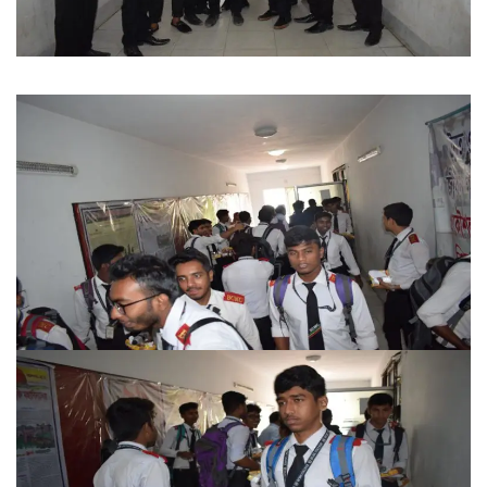
University of Rajshahi
Directorate of Technical Education
Directorate of Secondary and Higher Education
Bangladesh Technical Education Board, Dhaka
Skills and Training Enhancement Project (STEP)
CONTACT US
Dhaka Road, Barandi BCMC
College Para, Jessore-7400,
Bangladesh
+88-01711-844881, +88-01711-
844882, +88-01711-067687, +88-
01712-910255, +88-01752-
260408, +88-01752-260409
+880-24777-64103, 68104