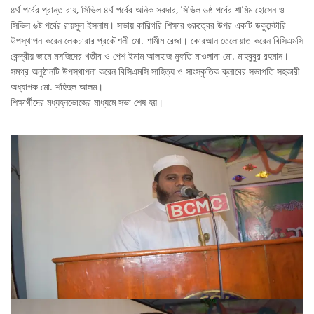
৪র্থ পর্বের প্রান্ত রায়, সিভিল ৪র্থ পর্বের অনিক সরদার, সিভিল ৬ষ্ঠ পর্বের শামিম হোসেন ও
সিভিল ৬ষ্ট পর্বের রায়সুল ইসলাম। সভায় কারিগরি শিক্ষার গুরুত্বের উপর একটি ডকুমেন্টারি
উপস্থাপন করেন লেকচারার প্রকৌশলী মো. শামীম রেজা। কোরআন তেলোয়াত করেন বিসিএমসি
কেন্দ্রীয় জামে মসজিদের খতীব ও পেশ ইমাম আলহাজ মুফতি মাওলানা মো. মাহবুবুর রহমান।
সমগ্র অনুষ্ঠানটি উপস্থাপনা করেন বিসিএমসি সাহিত্য ও সাংস্কৃতিক ক্লাবের সভাপতি সহকারী
অধ্যাপক মো. শহিদুল আলম।
শিক্ষার্থীদের মধ্যহ্নভোজের মাধ্যমে সভা শেষ হয়।