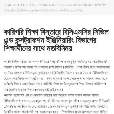
BCMC COLLEGE OF ENGINEERING & TECHNOLOGY
>
BLOG
>
NEWS
>
কারিগরি শিক্ষা
বিস্তারে বিসিএমসির সিভিল এন্ড কন্সট্রাকশন ইঞ্জিনিয়ারিং বিভাগের শিক্ষার্থীদের সাথে মতবিনিময়
কারিগরি শিক্ষা বিস্তারে বিসিএমসির সিভিল
এন্ড কন্সট্রাকশন ইঞ্জিনিয়ারিং বিভাগের
শিক্ষার্থীদের সাথে মতবিনিময়
কারিগরি শিক্ষা বিস্তারের লক্ষ্যে বিসিএমসি প্রকৌশল ও প্রযুক্তি মহাবিদ্যালয় আয়োজিত দুই
মাসব্যাপি মতবিনিময় সভায় অংশ নিয়েছে বিসিএমসি’র শিক্ষার্থীরা। শিক্ষার্থীদের সাথে মতবিনিময়ের
১ম দিনে অংশ নেয় সিভিল এন্ড কন্সট্রাকশন ইঞ্জিনিয়ারিং বিভাগ। ২০ মার্চ ২০১৮ বিসিএমসি হল
রুমে এ মতবিনিময় সভা অনুষ্ঠিত হয়। সভায় বক্তারা বলেন বেকারমুক্ত বাংলাদেশ গড়তে হলে
কারিগরি শিক্ষার কোন বিকল্প নেই। কারিগরি শিক্ষা যতদিন মূলধারার শিক্ষা হিসেবে পরিচিত না
হবে ততদিন সাধারণ শিক্ষা বেকারত্ব বাড়িয়েই চলবে।
অধ্যক্ষ প্রকৌশলী এসএম রেজাউল কবীরের সভাপতিত্বে সভায় প্রধান অতিথি ছিলেন
বিসিএমসি ফাউন্ডেশনের চেয়ারম্যান প্রকৌশলী মো. আশরাফুল কবির। বক্তব্য রাখেন বিসিএমসি
রেজিস্ট্রার অধ্যাপক ড. মো. সারাফাত হোসেন, সিভিল এন্ড কন্সট্রাকশন ইঞ্জিনিয়ারিং বিভাগের
বিভাগীয় প্রধান প্রকৌশলী মো. তোজাম্মেল হক।। শিক্ষার্থীদের মধ্যে আলোচনা করেন সিভিল