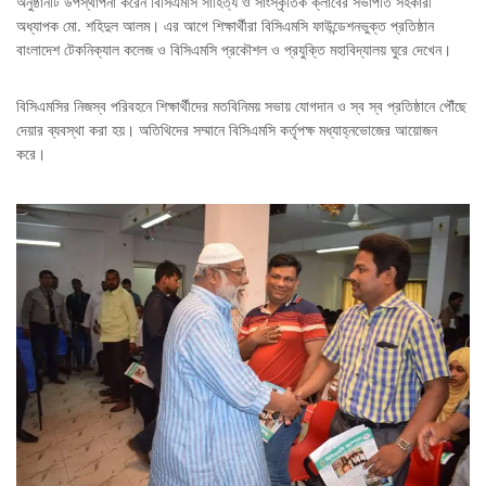
অনুষ্ঠানটি উপস্থাপনা করেন বিসিএমসি সাহিত্য ও সাংস্কৃতিক ক্লাবের সভাপতি সহকারী
অধ্যাপক মো. শহিদুল আলম। এর আগে শিক্ষার্থীরা বিসিএমসি ফাউন্ডেশনভুক্ত প্রতিষ্ঠান
বাংলাদেশ টেকনিক্যাল কলেজ ও বিসিএমসি প্রকৌশল ও প্রযুক্তি মহাবিদ্যালয় ঘুরে দেখেন।
বিসিএমসির নিজস্ব পরিবহনে শিক্ষার্থীদের মতবিনিময় সভায় যোগদান ও স্ব স্ব প্রতিষ্ঠানে পৌঁছে
দেয়ার ব্যবস্থা করা হয়। অতিথিদের সম্মানে বিসিএমসি কর্তৃপক্ষ মধ্যাহ্নভোজের আয়োজন
করে।