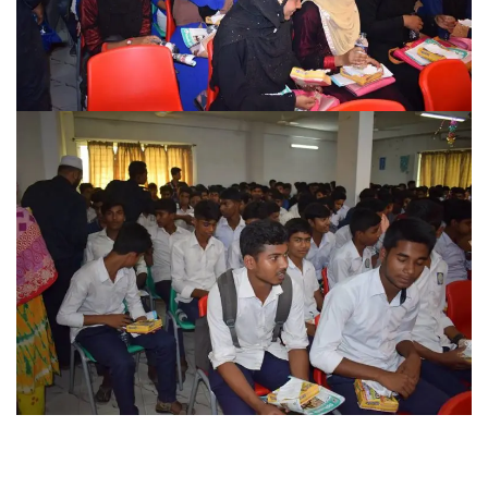
CONTACT US
Dhaka Road, Barandi BCMC
College Para, Jessore-7400,
Bangladesh
+88-01711-844881, +88-01711-
844882, +88-01711-067687, +88-
01712-910255, +88-01752-
260408, +88-01752-260409
+880-24777-64103, 68104
bcmccrm@gmail.com
Copyright © 2022 BCMC College of Engineering and
Technology