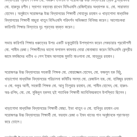
মো. হারুনুর রশীদ। স্বাগত বক্তব্য রাখেন বিসিএমসি রেজিস্ট্রার অধ্যাপক ড. মো. সারাফাত
হোসেন। অনুষ্ঠানে সরোজগঞ্জ উচ্চ বিদ্যালয়ের শিক্ষার্থী সোহানুর রহমান ও খাড়াগোদা মাধ্যমিক
বিদ্যালয়ের শিক্ষার্থী মাছুরা খাতুন বিসিএমসি পরিদর্শন অভিজ্ঞতা বিনিময় করেন। আলোচকরা
কারিগরি শিক্ষার বিস্তারে দৃঢ় প্রত্যয় ব্যক্ত করেন।
সভায় কারিগরি শিক্ষার গুরুত্বের উপর একটি ডকুমেন্টারি উপস্থাপন করেন লেকচারার প্রকৌশলী
মো. শামীম রেজা। শিক্ষার্থীদের ভালো ফলাফল কামনায় দোয়া মোনাজাত করেন বিসিএমসি কেন্দ্রীয়
জামে মসজিদের খতীব ও পেশ ইমাম আলহাজ মুফতি মাওলানা মো. মাহবুবুর রহমান।
সরোজগঞ্জ উচ্চ বিদ্যালয়ের সহকারী শিক্ষক মো. মোয়াজ্জেম হোসেন, মো. ফজলুল হক মিঠু,
খাড়াগোদা মাধ্যমিক বিদ্যালয়ের পরিচালনা কমিটির সদস্য মো. রেজাউল হক, মো. হামিজুর রহমান
ও মো. শুকুর আলী, সহকারী শিক্ষক মো. আবু তিলুয়ার রহমান, মো. শামীম হোসেন, মো. হারুন-
অর-রশিদ, মো. মো. মুজিবুল হকসহ দুই শতাধিক শিক্ষার্থী মতবিনিময়কালে উপস্থিত ছিলেন।
খাড়াগোদা মাধ্যমিক বিদ্যালয়ের শিক্ষার্থী মোছা. ইভা খাতুন ও মো. হাবিবুর রহমান এবং
সরোজগঞ্জ উচ্চ বিদ্যালয়ের শিক্ষার্থী মো. ফরহাদ রেজা ও ইমন খানের গান অনুষ্ঠানকে প্রাণবন্ত
করে তোলে।