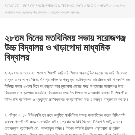
BCMC COLLEGE OF ENGINEERING & TECHNOLOGY
>
BLOG
>
NEWS
>
২৮তম দিনের
মতবিনিময় সভায় সরোজগঞ্জ উচ্চ বিদ্যালয় ও খাড়াগোদা মাধ্যমিক বিদ্যালয়
২৮তম দিনের মতবিনিময় সভায় সরোজগঞ্জ
উচ্চ বিদ্যালয় ও খাড়াগোদা মাধ্যমিক
বিদ্যালয়
২০২০ সালের মধ্যে ২০ শতাংশ শিক্ষার্থী কারিগরি শিক্ষায় অন্তর্ভুক্তিকরণের সরকারি সিদ্ধান্ত
বাস্তবায়নের লক্ষ্যে বিসিএমসি প্রকৌশল ও প্রযুক্তি মহাবিদ্যালয় আয়োজিত দুই মাসব্যাপি মত
বিনিময় সভার ২৮তম দিনে অংশগ্রহণ করে চুয়াডাঙ্গা জেলার সদর উপজেলার সরোজগঞ্জ উচ্চ
বিদ্যালয় ও খাড়াগোদা মাধ্যমিক বিদ্যালয়ের সম্মানিত শিক্ষক ও এসএসসি ফলপ্রার্থী শিক্ষার্থীরা।
বিসিএমসি প্রকৌশল ও প্রযুক্তি মহাবিদ্যালয় স্বপ্রণোদিত হয়ে এ ক
র্মসূচি বাস্তবায়ন করছে।
৭ এপ্রিল ২০১৮ বিসিএমসি হল রুমে অনুষ্ঠিত মতবিনিময় সভায় সভাপতিত্ব করেন বিসিএমসি
অধ্যক্ষ প্রকৌশলী এসএম রেজাউল কবীর। প্রধান অতিথি ছিলেন বিসিএমসি ফাউন্ডেশনের
চেয়ারম্যান প্রকৌশলী মো. আশরাফুল কবির। বিশেষ অতিথি ছিলেন খাড়াগোদা মাধ্যমিক
বিদ্যালয়ের প্রধান শিক্ষক মো. নজরুল ইসলাম ও সরোজগঞ্জ উচ্চ বিদ্যালয়ের ট্রেড ইন্সট্রাকটর