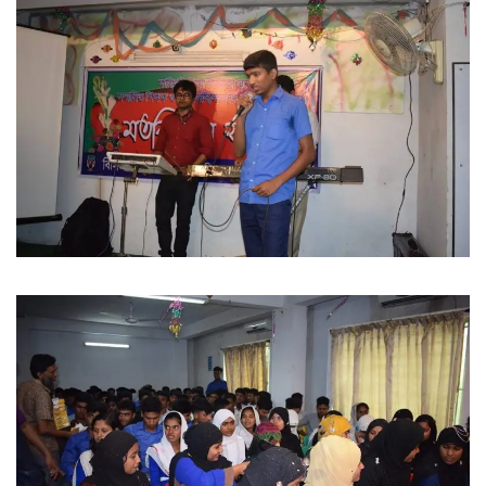
FACEBOOK PRIMARY PAGE
FACEBOOK SECONDARY PAGE
USEFUL LINKS
Ministry of Education
University of Rajshahi
Directorate of Technical Education
Directorate of Secondary and Higher Education
Bangladesh Technical Education Board, Dhaka
Skills and Training Enhancement Project (STEP)