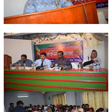
Ministry of Education
University of Rajshahi
Directorate of Technical Education
Directorate of Secondary and Higher Education
Bangladesh Technical Education Board, Dhaka
Skills and Training Enhancement Project (STEP)
CONTACT US
Dhaka Road, Barandi BCMC
College Para, Jessore-7400,
Bangladesh
+88-01711-844881, +88-01711-
844882, +88-01711-067687, +88-
01712-910255, +88-01752-
260408, +88-01752-260409