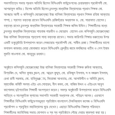
সভাপতিত্বে সভায় প্রধান অতিথি ছিলেন বিসিএমসি ফাউন্ডেশনের চেয়ারম্যান প্রকৌশলী মো.
আশরাফুল কবির। বিশেষ অতিথি ছিলেন চন্দনপুর মাধ্যমিক বিদ্যালয়ের প্রধান শিক্ষক মো.
আনছার আলী ও কপিলমুনি মেহেরুন্নেছা উচ্চ বালিকা বিদ্যালয়ের প্রধান শিক্ষক রহিমা আক্তার
শম্পা,। স্বাগত বক্তব্য রাখেন বিসিএমসি রেজিস্ট্রার অধ্যাপক ড. মো. সারাফাত হোসেন।
বক্তব্য রাখেন চন্দনপুর মাধ্যমিক বিদ্যালয়ের সহকারী শিক্ষক জসিম উদ্দিন। শিক্ষার্থীদের মধ্যে
চন্দনপুর মাধ্যমিক বিদ্যালয়ের শাহনাজ পারভীন ও মেহেরাব হোসেন এবং কপিলমুনি মেহেরুন্নেছা
উচ্চ বালিকা বিদ্যালয়ের প্রত্যশা সাহা বক্তব্য রাখেন। সভায় কারিগরি শিক্ষার গুরুত্বের উপর
একটি ডকুমেন্টারি উপস্থাপন করেন লেকচারার প্রকৌশলী মো. শামীম রেজা। শিক্ষার্থীদের ভালো
ফলাফল কামনায় দোয়া মোনাজাত করেন বিসিএমসি কেন্দ্রীয় জামে মসজিদের খতীব ও পেশ ইমাম
মুফতি মাওলানা মো. মাহবুবুর রহমান।
অনুষ্ঠানে কপিলমুনি মেহেরুন্নেছা উচ্চ বালিকা বিদ্যালয়ের সহকারী শিক্ষক রুবিনা আক্তার,
বিশ্বজিৎ দে, অসিত কুমার মন্ডল, মো. আব্দুল কুদ্দুস, মো. রফিজুল ইসলাম, স ম নজরুল ইসলাম,
রেখা রানী সরকার, মো. হাবিবুরøাহ, ফিরোজা আখতার, মো. আলাউদ্দীন ও অদিতি মন্ডল,
ম্যানেজিং কমিটি সদস্য এইচ এম সোহারব, নীল কমল, মো. নাজিম উদ্দন ও এইচএম আবুল
কাশেমসহ দুইশতাধিক শিক্ষার্থী অংশগ্রহণ করেন। সমগ্র অনুষ্ঠানটি উপস্থাপনা করেন বিসিএমসি
সাহিত্য ও সাংস্কৃতিক ক্লাবের সভাপতি সহকারী অধ্যাপক মো. শহিদুল আলম। এরআগে
শিক্ষার্থীরা বিসিএমসি ফাউন্ডেশনভুক্ত প্রতিষ্ঠান বাংলাদেশ টেকনিক্যাল কলেজ ও বিসিএমসি
প্রকৌশল ও প্রযুক্তি মহাবিদ্যালয় ঘুরে দেখেন। এছাড়া বিসিএমসির নিজস্ব পরিবহনে
শিক্ষার্থীদের মতবিনিময় সভায় যোগদান ও স্ব স্ব প্রতিষ্ঠানে পৌছে দেয়ার ব্যবস্থা করা হয়।