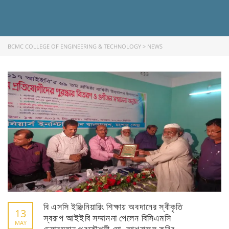
BCMC COLLEGE OF ENGINEERING & TECHNOLOGY
>
NEWS
বি এসসি ইঞ্জিনিয়ারিং শিক্ষায় অবদানের স্বীকৃতি
13
স্বরূপ আইইবি সম্মাননা পেলেন বিসিএমসি
MAY