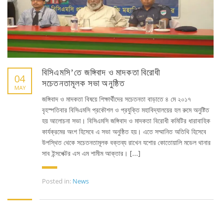
Bangladesh Technical Education Board, Dhaka
Skills and Training Enhancement Project (STEP)
CONTACT US
বিসিএমসি’তে জঙ্গিবাদ ও মাদকতা বিরোধী
Dhaka Road, Barandi BCMC
04
সচেতনতামূলক সভা অনুষ্ঠিত
College Para, Jessore-7400,
MAY
Bangladesh
জঙ্গিবাদ ও মাদকতা বিষয়ে শিক্ষার্থীদের সচেতনতা বাড়াতে ৪ মে ২০১৭
বৃহস্পতিবার বিসিএমসি প্রকৌশল ও প্রযুক্তি মহাবিদ্যালয়ের হল রুমে অনুষ্টিত
+88-01711-844881, +88-01711-
হয় আলোচনা সভা। বিসিএমসি জঙ্গিবাদ ও মাদকতা বিরোধী কমিটির ধারাবাহিক
844882, +88-01711-067687, +88-
কার্যক্রমের অংশ হিসেবে এ সভা অনুষ্ঠিত হয়। এতে সম্মানিত অতিথি হিসেবে
01712-910255, +88-01752-
উপস্থিত থেকে সচেতনতামূলক বক্তব্য রাখেন যশোর কোতোয়ালি মডেল থানার
260408, +88-01752-260409
সাব ইন্সপেক্টর এস এম শামীম আক্তার। [...]
+880-24777-64103, 68104
Posted in:
News
bcmccrm@gmail.com