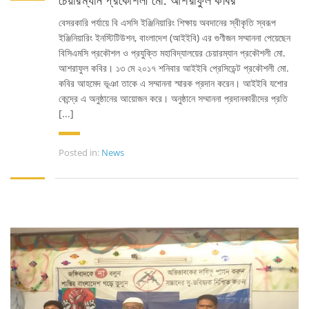
চেয়ারম্যান প্রকৌশলী মো. আশরাফুল কবির
বেসরকারি পর্যায়ে বি এসসি ইঞ্জিনিয়ারিং শিক্ষায় অবদানের স্বীকৃতি স্বরূপ
ইঞ্জিনিয়ারিং ইনস্টিটিউশন, বাংলাদেশ (আইইবি) এর গুণীজন সম্মাননা পেয়েছেন
বিসিএমসি প্রকৌশল ও প্রযুক্তি মহাবিদ্যালয়ের চেয়ারম্যান প্রকৌশলী মো.
আশরাফুল কবির। ১৩ মে ২০১৭ শনিবার আইইবি প্রেসিডেন্ট প্রকৌশলী মো.
কবির আহমেদ ভূঞা তাকে এ সম্মাননা স্মারক প্রদান করেন। আইইবি যশোর
FACEBOOK PRIMARY PAGE
কেন্দ্রে এ অনুষ্ঠানের আয়োজন করে। অনুষ্ঠানে সম্মাননা প্রদানকারীদের প্রতি
[...]
FACEBOOK SECONDARY PAGE
Posted in:
News
USEFUL LINKS
Ministry of Education
University of Rajshahi
Directorate of Technical Education
Directorate of Secondary and Higher Education