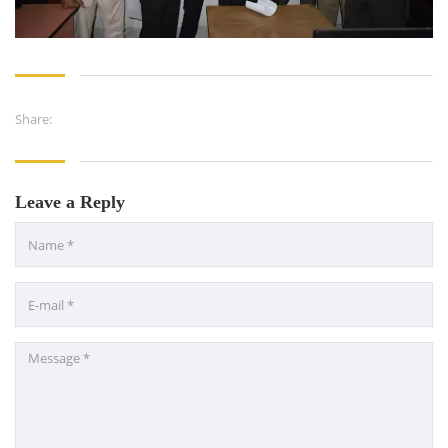
University of Rajshahi
Directorate of Technical Education
Directorate of Secondary and Higher Education
Share:
Bangladesh Technical Education Board, Dhaka
Skills and Training Enhancement Project (STEP)
Leave a Reply
CONTACT US
Dhaka Road, Barandi BCMC
College Para, Jessore-7400,
Bangladesh
+88-01711-844881, +88-01711-
844882, +88-01711-067687, +88-
01712-910255, +88-01752-
260408, +88-01752-260409
+880-24777-64103, 68104