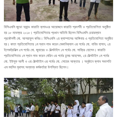
বিসিএমসি জুডো অ্যান্ড কারাতি ক্লাবএর আয়োজনে কারাতি প্রদর্শনী ও প্রতিযোগিতা অনুষ্ঠিত
হয় ১৮ নভেম্বর ২০১৮। প্রতিযোগিতায় প্রধান অতিথি ছিলেন বিসিএমসি চেয়ারম্যান
প্রকৌশলী মো. আশরাফুল কবির। বিসিএমসি ২য় ক্যাম্পাসের আঙ্গিনায় এ প্রতিযোগিতা অনুষ্ঠিত
হয়। কাতা প্রতিযোগিতায় ১ম স্থান লাভ করেন মেকানিক্যাল ৩য় পর্বের মো. নাহিদ হাসান, ২য়
ইলেকট্রনিক্স ৫ম পর্বের মো. জুবায়ের ও টেক্সটাইল ১ম পর্বের মো. সাব্বির হোসেন। কারাতি
প্রতিযোগিতায় ১ম স্থান লাভ করেন মেরিন ৩য় পর্বের তন্ময় আহম্মেদ, ২য় টেক্সটাইল ১ম পর্বের
মো. ইউসুফ আলী ও ৩য় টেক্সটাইল ৩য় পর্বের মো. সোয়েব আক্তার । অনুষ্ঠানে ক্লাব সভাপতি
এম মহসিন মৃধাসহ অন্যান্য কর্মকর্তারা উপস্থিত ছিলেন।