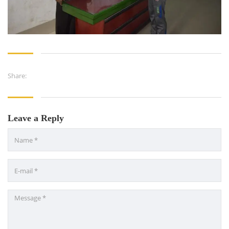
Ministry of Education
University of Rajshahi
Directorate of Technical Education
Directorate of Secondary and Higher Education
Share:
Bangladesh Technical Education Board, Dhaka
Skills and Training Enhancement Project (STEP)
Leave a Reply
CONTACT US
Dhaka Road, Barandi BCMC
College Para, Jessore-7400,
Bangladesh
+88-01711-844881, +88-01711-
844882, +88-01711-067687, +88-
01712-910255, +88-01752-
260408, +88-01752-260409