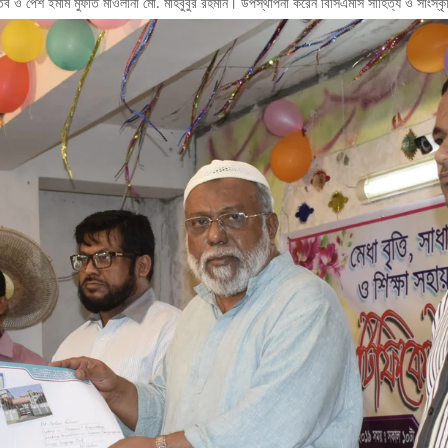
িব ও পেশ ইমাম মুফতি মাওলানা মো. মাহবুবুর রহমান। উপস্থাপনা করেন বিসিএমসি সাহিত্য ও সাংস্