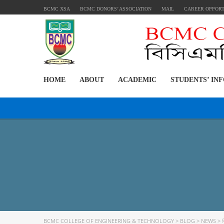
BCMC XSA
BCMC DONORS’ ASSOCIATION
MAIL
CAREER OPPOR
HOME
ABOUT
ACADEMIC
STUDENTS’ IN
BCMC COLLEGE OF ENGINEERING & TECHNOLOGY
>
BLOG
>
NEWS
>
ব