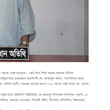
৮ সালের শ্রেষ্ঠ ছাত্রকে। একই সাথে শিক্ষা সহায়ক ক্লাবের বিভিন্ন
মসি ফাউন্ডেশনের চেয়ারম্যান প্রকৌশলী মো. আশরাফুল কবির। সভাপতিত্ব করেন
মো. আইউব আলী। শুভেচ্ছা বক্তব্য রাখেন ২০১২ সালের শ্রেষ্ঠ ছাত্র মো. মোহেল
েষ্ঠ ছাত্র টেক্সটাইল ইঞ্জিনিয়ারিং এর রায়হানুল ইসলামকে স্বর্ণপদক, ক্রেস্ট, ১৫
েমিনার, কোরআন তেলোয়াত, ইসলামী সঙ্গীত, গীতাপাঠ, কম্পিউটার, বিজ্ঞানমেলা,