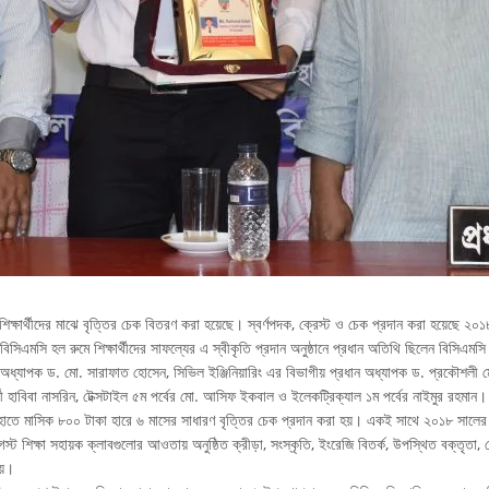
ক্ষার্থীদের মাঝে বৃত্তির চেক বিতরণ করা হয়েছে। স্বর্ণপদক, ক্রেস্ট ও চেক প্রদান করা হয়েছে ২০১
সিএমসি হল রুমে শিক্ষার্থীদের সাফল্যের এ স্বীকৃতি প্রদান অনুষ্ঠানে প্রধান অতিথি ছিলেন বিসিএ
 অধ্যাপক ড. মো. সারাফাত হোসেন, সিভিল ইঞ্জিনিয়ারিং এর বিভাগীয় প্রধান অধ্যাপক ড. প্রকৌশলী 
র্থী হাবিবা নাসরিন, টেক্সটাইল ৫ম পর্বের মো. আসিফ ইকবাল ও ইলেকট্রিক্যাল ১ম পর্বের নাইমুর রহমান।
্থীর হাতে মাসিক ৮০০ টাকা হারে ৬ মাসের সাধারণ বৃত্তির চেক প্রদান করা হয়। একই সাথে ২০১৮ সালের শ্র
শিক্ষা সহায়ক ক্লাবগুলোর আওতায় অনুষ্ঠিত ক্রীড়া, সংস্কৃতি, ইংরেজি বিতর্ক, উপস্থিত বক্তৃতা, স
হয়।