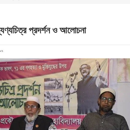
্যণ্যচিত্র প্রদর্শন ও আলোচনা
ws