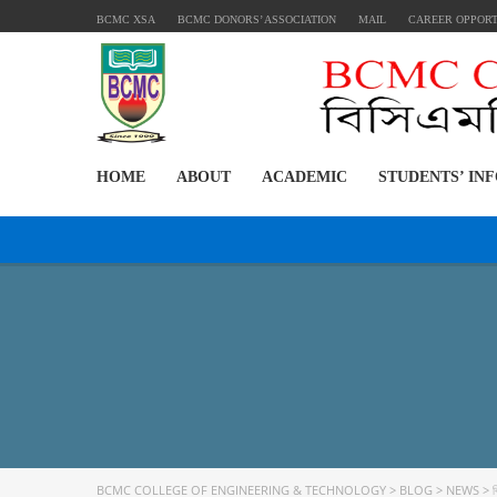
BCMC XSA
BCMC DONORS’ ASSOCIATION
MAIL
CAREER OPPOR
HOME
ABOUT
ACADEMIC
STUDENTS’ IN
BCMC COLLEGE OF ENGINEERING & TECHNOLOGY
>
BLOG
>
NEWS
>
ব