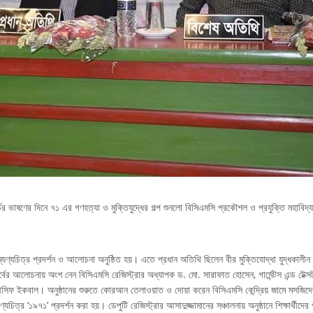
্চের ভাষণের দিনে ৭১ এর গণহত্যা ও মুক্তিযুদ্ধের গল্প শুনলো বিসিএমসি প্রকৌশল ও প্রযুক্তি মহাবিদ্
্যণ্যচিত্র প্রদর্শন ও আলোচনা অনুষ্ঠিত হয়। এতে প্রধান অতিথি ছিলেন বীর মুক
্তিযোদ্ধা যুদ্ধকা
 আলোচনায় অংশ নেন বিসিএমসি রেজিস্ট্রার অধ্যাপক ড. মো. সারাফাত হোসেন, গার্মেন্টস এন্ড টেক্সটাইল
মো. আসিফ ইকবাল। অনুষ্ঠানের শুরুতে কোরআন তেলাওয়াত ও দোয়া করেন বিসিএমসি কেন্দ্রিয় জামে মসজিদের
ত্র ‘১৯৭১’ প্রদর্শন করা হয়। ডেপুটি রেজিস্ট্রার আসাদুজ্জামানের সঞ্চালনায় অনুষ্ঠানে শিক্ষার্থীদের পাশ