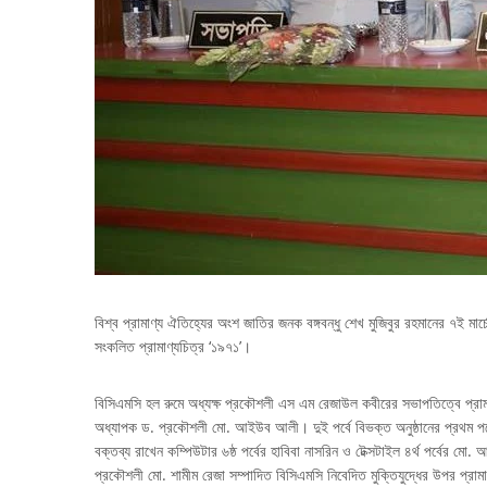
বিশ্ব প্রামাণ্য ঐতিহ্যের অংশ জাতির জনক বঙ্গবন্ধু শেখ মুজিবুর রহমানের ৭ই মার
সংকলিত প্রামাণ্যচিত্র ‘১৯৭১’।
বিসিএমসি হল রুমে অধ্যক্ষ প্রকৌশলী এস এম রেজাউল কবীরের সভাপতিত্বে প্রাম
অধ্যাপক ড. প্রকৌশলী মো. আইউব আলী। দুই পর্বে বিভক্ত অনুষ্ঠানের প্রথম পর্বের
বক্তব্য রাখেন কম্পিউটার ৬ষ্ঠ পর্বের হাবিবা নাসরিন ও টেক্সটাইল ৪র্থ পর্বের 
প্রকৌশলী মো. শামীম রেজা সম্পাদিত বিসিএমসি নিবেদিত মুক্তিযুদ্ধের উপর প্রামাণ্যচি