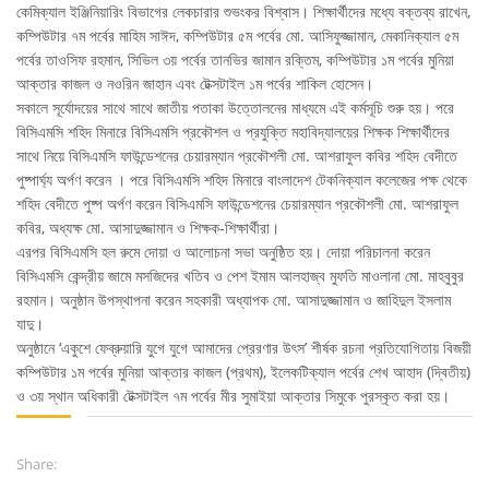
কেমিক্যাল ইঞ্জিনিয়ারিং বিভাগের লেকচারার শুভংকর বিশ্বাস। শিক্ষার্থীদের মধ্যে বক্তব্য রাখেন,
কম্পিউটার ৭ম পর্বের মাহিম সাঈদ, কম্পিউটার ৫ম পর্বের মো. আসিফুজ্জামান, মেকানিক্যাল ৫ম
পর্বের তাওসিফ রহমান, সিভিল ৩য় পর্বের তানভির জামান রক্তিম, কম্পিউটার ১ম পর্বের মুনিয়া
আক্তার কাজল ও নওরিন জাহান এবং টেক্সটাইল ১ম পর্বের শাকিল হোসেন।
FACEBOOK PRIMARY PAGE
সকালে সূর্যোদয়ের সাথে সাথে জাতীয় পতাকা উত্তোলনের মাধ্যমে এই কর্মসূচি শুরু হয়। পরে
বিসিএমসি শহিদ মিনারে বিসিএমসি প্রকৌশল ও প্রযুক্তি মহাবিদ্যালয়ের শিক্ষক শিক্ষার্থীদের
সাথে নিয়ে বিসিএমসি ফাউন্ডেশনের চেয়ারম্যান প্রকৌশলী মো. আশরাফুল কবির শহিদ বেদীতে
পুষ্পার্ঘ্য অর্পণ করেন । পরে বিসিএমসি শহিদ মিনারে বাংলাদেশ টেকনিক্যাল কলেজের পক্ষ থেকে
FACEBOOK SECONDARY PAGE
শহিদ বেদীতে পুষ্প অর্পণ করেন বিসিএমসি ফাউন্ডেশনের চেয়ারম্যান প্রকৌশলী মো. আশরাফুল
কবির, অধ্যক্ষ মো. আসাদুজ্জামান ও শিক্ষক-শিক্ষার্থীরা।
এরপর বিসিএমসি হল রুমে দোয়া ও আলোচনা সভা অনুষ্ঠিত হয়। দোয়া পরিচালনা করেন
বিসিএমসি কেন্দ্রীয় জামে মসজিদের খতিব ও পেশ ইমাম আলহাজ্ব মুফতি মাওলানা মো. মাহবুবুর
USEFUL LINKS
রহমান। অনুষ্ঠান উপস্থাপনা করেন সহকারী অধ্যাপক মো. আসাদুজ্জামান ও জাহিদুল ইসলাম
যাদু।
Ministry of Education
অনুষ্ঠানে ‘একুশে ফেব্রুয়ারি যুগে যুগে আমাদের প্রেরণার উৎস’ শীর্ষক রচনা প্রতিযোগিতায় বিজয়ী
University of Rajshahi
কম্পিউটার ১ম পর্বের মুনিয়া আক্তার কাজল (প্রথম), ইলেকটিক্যাল পর্বের শেখ আহাদ (দ্বিতীয়)
ও ৩য় স্থান অধিকারী টেক্সটাইল ৭ম পর্বের মীর সুমাইয়া আক্তার সিমুকে পুরস্কৃত করা হয়।
Directorate of Technical Education
Directorate of Secondary and Higher Education
Share:
Bangladesh Technical Education Board, Dhaka