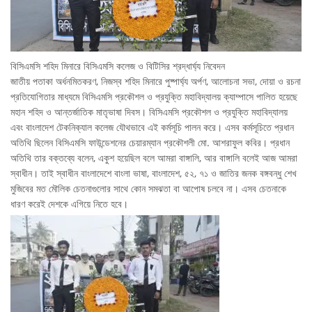
বিসিএমসি শহিদ মিনারে বিসিএমসি কলেজ ও বিটিসির শ্রদ্ধার্ঘ্য নিবেদন
জাতীয় পতাকা অর্ধনমিতকরণ, নিজস্ব শহিদ মিনারে পুষ্পার্ঘ্য অর্পণ, আলোচনা সভা, দোয়া ও রচনা
প্রতিযোগিতার মাধ্যমে বিসিএমসি প্রকৌশল ও প্রযুক্তি মহাবিদ্যালয় ক্যাম্পাসে পালিত হয়েছে
মহান শহিদ ও আন্তর্জাতিক মাতৃভাষা দিবস। বিসিএমসি প্রকৌশল ও প্রযুক্তি মহাবিদ্যালয়
এবং বাংলাদেশ টেকনিক্যাল কলেজ যৌথভাবে এই কর্মসূচি পালন করে। এসব কর্মসূচিতে প্রধান
অতিথি ছিলেন বিসিএমসি ফাউন্ডেশনের চেয়ারম্যান প্রকৌশলী মো. আশরাফুল কবির। প্রধান
অতিথি তার বক্তব্যে বলেন, একুশ হয়েছিল বলে আমরা বাঙ্গালি, আর বাঙ্গালি বলেই আজ আমরা
স্বাধীন। তাই স্বাধীন বাংলাদেশে বাংলা ভাষা, বাংলাদেশ, ৫২, ৭১ ও জাতির জনক বঙ্গবন্ধু শেখ
মুজিবের মত মৌলিক চেতনাগুলোর সাথে কোন সমঝতা বা আপোষ চলবে না। এসব চেতনাকে
ধারণ করেই দেশকে এগিয়ে নিতে হবে।