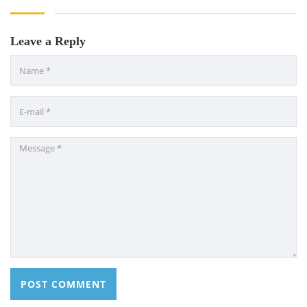
Skills and Training Enhancement Project (STEP)
Leave a Reply
CONTACT US
Dhaka Road, Barandi BCMC
College Para, Jessore-7400,
Bangladesh
+88-01711-844881, +88-01711-
844882, +88-01711-067687, +88-
01712-910255, +88-01752-
260408, +88-01752-260409
+880-24777-64103, 68104
bcmccrm@gmail.com