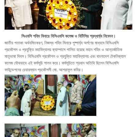
সিএমসি শহিদ মিনারে বিসিএমসি কলেজ ও বিটিসির শ্রদ্ধার্ঘ্য নিবেদন।
জাতীয় পতাকা অর্ধনমিতকরণ, নিজস্ব শহিদ মিনারে পুষ্পার্ঘ্য অর্পণের মাধ্যমে বিসিএমসি
প্রকৌশল ও প্রযুক্তি মহাবিদ্যালয় ক্যাম্পাসে পালিত হয়েছে মহান শহিদ ও আন্তর্জাতিক
মাতৃভাষা দিবস। বিসিএমসি প্রকৌশল ও প্রযুক্তি মহাবিদ্যালয় এবং বাংলাদেশ টেকনিক্যাল
কলেজ যৌথভাবে এই কর্মসূচি পালন করে। কর্মসূচিতে প্রধান অতিথি ছিলেন বিসিএমসি
ফাউন্ডেশনের চেয়ারম্যান প্রকৌশলী মো. আশরাফুল কবির।