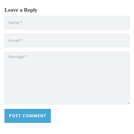
Leave a Reply
CONTACT US
Dhaka Road, Barandi BCMC
College Para, Jessore-7400,
Bangladesh
+88-01711-844881, +88-01711-
844882, +88-01711-067687, +88-
01712-910255, +88-01752-
260408, +88-01752-260409
+880-24777-64103, 68104
bcmccrm@gmail.com
Copyright © 2022 BCMC College of Engineering and