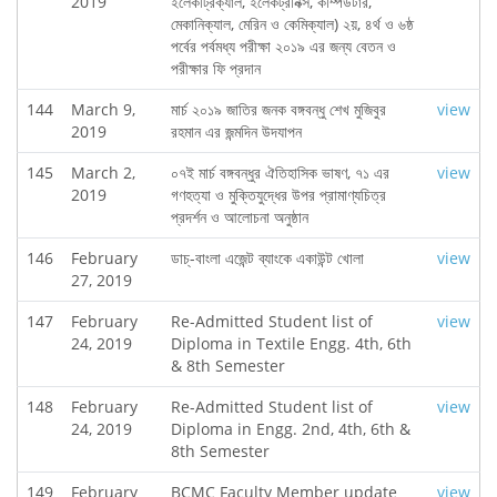
2019
ইলেকট্রিক্যাল, ইলেকট্রনিক্স, কম্পিউটার,
মেকানিক্যাল, মেরিন ও কেমিক্যাল) ২য়, ৪র্থ ও ৬ষ্ঠ
পর্বের পর্বমধ্য পরীক্ষা ২০১৯ এর জন্য বেতন ও
পরীক্ষার ফি প্রদান
144
March 9,
মার্চ ২০১৯ জাতির জনক বঙ্গবন্ধু শেখ মুজিবুর
view
2019
রহমান এর জন্মদিন উদযাপন
145
March 2,
০৭ই মার্চ বঙ্গবন্ধুর ঐতিহাসিক ভাষণ, ৭১ এর
view
2019
গণহত্যা ও মুক্তিযুদ্ধের উপর প্রামাণ্যচিত্র
প্রদর্শন ও আলোচনা অনুষ্ঠান
146
February
ডাচ্-বাংলা এজেন্ট ব্যাংকে একাউন্ট খোলা
view
27, 2019
147
February
Re-Admitted Student list of
view
24, 2019
Diploma in Textile Engg. 4th, 6th
& 8th Semester
148
February
Re-Admitted Student list of
view
24, 2019
Diploma in Engg. 2nd, 4th, 6th &
8th Semester
149
February
BCMC Faculty Member update
view