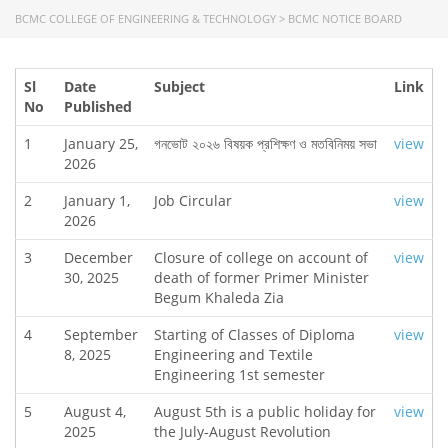
BCMC COLLEGE OF ENGINEERING & TECHNOLOGY
>
BCMC NOTICE BOARD
Sl
Date
Subject
Link
No
Published
1
January 25,
গনভোট ২০২৬ বিষয়ক প্রশিক্ষণ ও মতবিনিময় সভা
view
2026
2
January 1,
Job Circular
view
2026
3
December
Closure of college on account of
view
30, 2025
death of former Primer Minister
Begum Khaleda Zia
4
September
Starting of Classes of Diploma
view
8, 2025
Engineering and Textile
Engineering 1st semester
5
August 4,
August 5th is a public holiday for
view
2025
the July-August Revolution