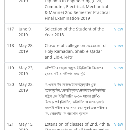
2019
Diploma in Engineering (Civil,
Computer, Electrical, Mechanical
& Marine) 2nd Semester Practical
Final Examination-2019
117
June 9,
Selection of the Student of the
view
2019
Year 2018
118
May 28,
Closure of college on account of
view
2019
Holy Ramadan, Shab-e-Qadar
and Eid-ul-Fitr
119
May 23,
কম্পিউটার সাযেন্স অ্যান্ড ইঞ্জিনিয়ারিং বিভাগের
view
2019
২০১৯ পার্ট-১ পরীক্ষার সময় সূচি
120
May 22,
বি.এসসি ইন সিভিল/ইলেকট্রিক্যাল এন্ড
view
2019
ইলেকট্রনিক/মেকানিক্যাল/টেক্সটাইল/কম্পিউটার
সাইন্স এন্ড ইঞ্জিনিয়ারিং ২০১৯ সালের পার্র্ট-১
বিজোড় পর্ব (নিয়মিত, অনিয়মিত ও মানোন্নয়ন)
সমাপনী পরীক্ষার আবেদন ফরম পূরণ এবং পরীক্ষার
ফি, সেমিস্টার ফি পরিশোধ প্রসঙ্গে
121
May 15,
Extension of classes of 2nd, 4th &
view
2019
6th semesters of all technologies