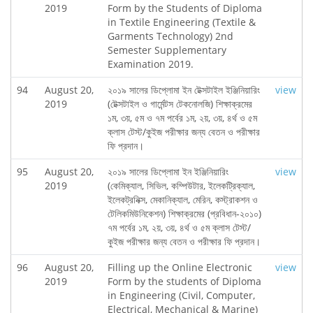
2019
Form by the Students of Diploma
in Textile Engineering (Textile &
Garments Technology) 2nd
Semester Supplementary
Examination 2019.
94
August 20,
২০১৯ সালের ডিপ্লোমা ইন টেক্সটাইল ইঞ্জিনিয়ারিং
view
2019
(টেক্সটাইল ও গার্মেন্টস টেকনোলজি) শিক্ষাক্রমের
১ম, ৩য়, ৫ম ও ৭ম পর্বের ১ম, ২য়, ৩য়, ৪র্থ ও ৫ম
ক্লাস টেস্ট/কুইজ পরীক্ষার জন্য বেতন ও পরীক্ষার
ফি প্রদান।
95
August 20,
২০১৯ সালের ডিপ্লোমা ইন ইঞ্জিনিয়ারিং
view
2019
(কেমিক্যাল, সিভিল, কম্পিউটার, ইলেকট্রিক্যাল,
ইলেকট্রনিক্স, মেকানিক্যাল, মেরিন, কস্ট্রাকশন ও
টেলিকমিউনিকেশন) শিক্ষাক্রমের (প্রবিধান-২০১০)
৭ম পর্বের ১ম, ২য়, ৩য়, ৪র্থ ও ৫ম ক্লাস টেস্ট/
কুইজ পরীক্ষার জন্য বেতন ও পরীক্ষার ফি প্রদান।
96
August 20,
Filling up the Online Electronic
view
2019
Form by the students of Diploma
in Engineering (Civil, Computer,
Electrical, Mechanical & Marine)