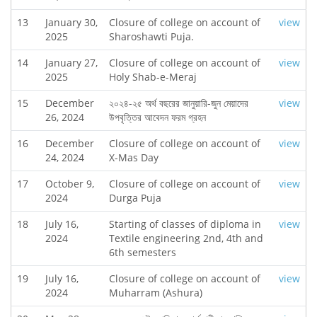
13
January 30,
Closure of college on account of
view
2025
Sharoshawti Puja.
14
January 27,
Closure of college on account of
view
2025
Holy Shab-e-Meraj
15
December
২০২৪-২৫ অর্থ বছরের জানুয়ারি-জুন মেয়াদের
view
26, 2024
উপবৃত্তির আবেদন ফরম গ্রহন
16
December
Closure of college on account of
view
24, 2024
X-Mas Day
17
October 9,
Closure of college on account of
view
2024
Durga Puja
18
July 16,
Starting of classes of diploma in
view
2024
Textile engineering 2nd, 4th and
6th semesters
19
July 16,
Closure of college on account of
view
2024
Muharram (Ashura)