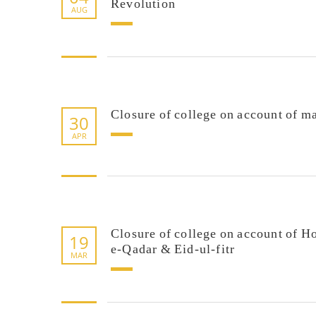
Revolution
AUG
Closure of college on account of m
30
FACEBOOK PRIMARY PAGE
FACEB
PAGE
APR
Closure of college on account of 
19
e-Qadar & Eid-ul-fitr
MAR