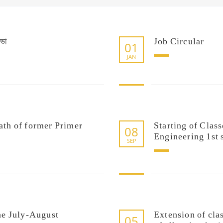
ভা
Job Circular
01
JAN
ath of former Primer
Starting of Clas
08
Engineering 1st 
SEP
the July-August
Extension of clas
05