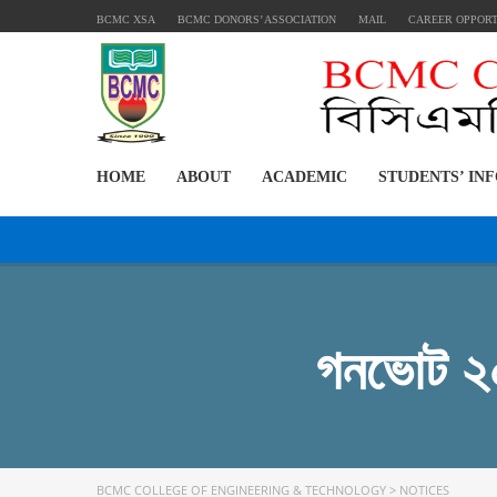
BCMC XSA
BCMC DONORS’ ASSOCIATION
MAIL
CAREER OPPOR
HOME
ABOUT
ACADEMIC
STUDENTS’ IN
গনভোট ২০
BCMC COLLEGE OF ENGINEERING & TECHNOLOGY
>
NOTICES