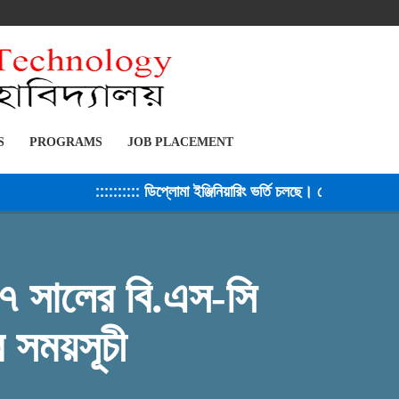
S
PROGRAMS
JOB PLACEMENT
:::::::::: ডিপ্লোমা ইঞ্জিনিয়ারিং ভর্তি চলছে। সেশন ২০২৫-২৬ :
০১৭ সালের বি.এস-সি
ার সময়সূচী