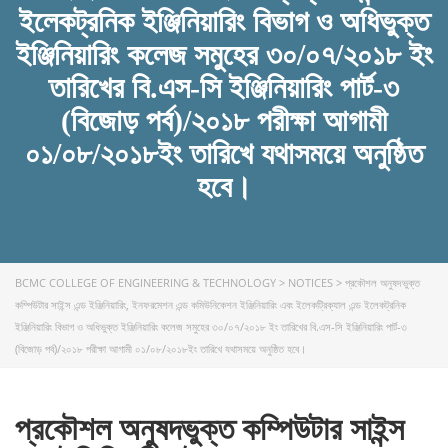
ইলেকট্রনিক ইঞ্জিনিয়ারিং বিভাগ ও অধিভুক্ত
ইঞ্জিনিয়ারিং কলেজ সমুহের ৩০/০৭/২০১৮ ইং
তারিখের বি.এস-সি ইঞ্জিনিয়ারিং পার্ট-৩
(বিজোড় পর্ব)/২০১৮ পরীক্ষা আগামী
FACEBOOK PRIMARY PAGE
০১/০৮/২০১৮ইং তারিখে যথাসময়ে অনুষ্ঠিত
হবে।
FACEBOOK SECONDARY PAGE
USEFUL LINKS
BCMC COLLEGE OF ENGINEERING & TECHNOLOGY
>
NOTICES
>
প্রকৌশল অনুষদভুক্ত
কম্পিউটার সাইন্স এন্ড ইঞ্জিনিয়ারিং, ইনফরমেশন এন্ড কমিউনিকেশন ইঞ্জিনিয়ারিং এবং ইলেকট্রিক্যাল এন্ড ইলেকট্রনিক
Ministry of Education
ইঞ্জিনিয়ারিং বিভাগ ও অধিভুক্ত ইঞ্জিনিয়ারিং কলেজ সমুহের ৩০/০৭/২০১৮ ইং তারিখের বি.এস-সি ইঞ্জিনিয়ারিং পার্ট-৩
(বিজোড় পর্ব)/২০১৮ পরীক্ষা আগামী ০১/০৮/২০১৮ইং তারিখে যথাসময়ে অনুষ্ঠিত হবে।
University of Rajshahi
Directorate of Technical Education
Directorate of Secondary and Higher Education
প্রকৌশল অনুষদভুক্ত কম্পিউটার সাইন্স
Bangladesh Technical Education Board, Dhaka