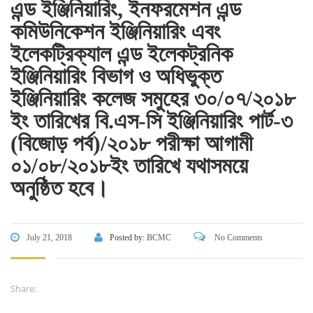
এন্ড ইঞ্জিনিয়ারিং, ইনফরমেশন এন্ড
Skills and Training Enhancement Project (STEP)
কমিউনিকেশন ইঞ্জিনিয়ারিং এবং
ইলেকট্রিক্যাল এন্ড ইলেকট্রনিক
CONTACT US
ইঞ্জিনিয়ারিং বিভাগ ও অধিভুক্ত
ইঞ্জিনিয়ারিং কলেজ সমুহের ৩০/০৭/২০১৮
Dhaka Road, Barandi BCMC
College Para, Jessore-7400,
ইং তারিখের বি.এস-সি ইঞ্জিনিয়ারিং পার্ট-৩
Bangladesh
(বিজোড় পর্ব)/২০১৮ পরীক্ষা আগামী
+88-01711-844881, +88-01711-
০১/০৮/২০১৮ইং তারিখে যথাসময়ে
844882, +88-01711-067687, +88-
অনুষ্ঠিত হবে।
01712-910255, +88-01752-
260408, +88-01752-260409
+880-24777-64103, 68104
July 21, 2018
Posted by:
BCMC
No Comments
bcmccrm@gmail.com
Share: