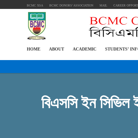
BCMC XSA
BCMC DONORS’ ASSOCIATION
MAIL
CAREER OPPOR
HOME
ABOUT
ACADEMIC
STUDENTS’ IN
বিএসসি ইন সিভিল ইঞ