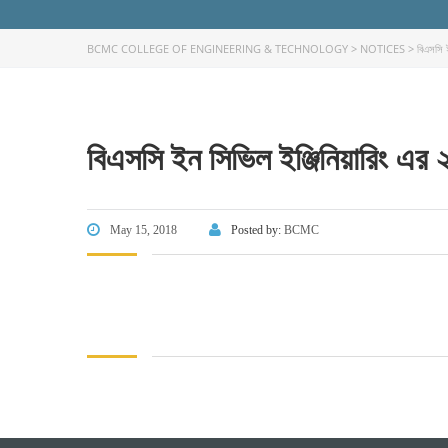
BCMC COLLEGE OF ENGINEERING & TECHNOLOGY
>
NOTICES
>
বিএসসি ই
বিএসসি ইন সিভিল ইঞ্জিনিয়ারিং এর ২
FACEBOOK PRIMARY PAGE
FACEB
PAGE
May 15, 2018
Posted by:
BCMC