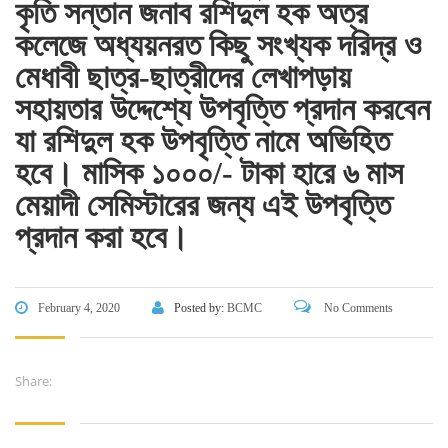
কৃতি সন্তান জনাব রশিদুল হক অত্র
কলেজে অধ্যয়নরত কিছু সংখ্যক দরিদ্র ও
CONTACT US
মেধাবী ছাত্র-ছাত্রীদের লেখাপড়ায়
সহায়তার উদ্দেশ্যে উপবৃত্তি প্রদান করবেন
Dhaka Road, Barandi BCMC
College Para, Jessore-7400,
যা রশিদুল হক উপবৃত্তি নামে অভিহিত
Bangladesh
হবে। মাসিক ১০০০/- টাকা হারে ৬ মাস
+88-01711-844881, +88-01711-
মেয়াদী সেমিস্টারের জন্য এই উপবৃত্তি
844882, +88-01711-067687, +88-
প্রদান করা হবে।
01712-910255, +88-01752-
260408, +88-01752-260409
+880-24777-64103, 68104
February 4, 2020
Posted by:
BCMC
No Comments
bcmccrm@gmail.com
Share:
Copyright © 2022 BCMC College of Engineering and