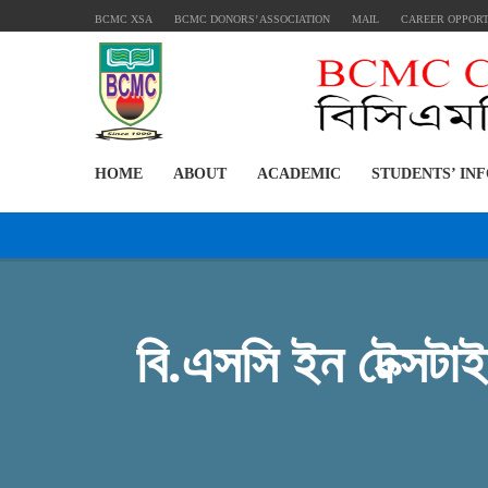
BCMC XSA
BCMC DONORS’ ASSOCIATION
MAIL
CAREER OPPOR
HOME
ABOUT
ACADEMIC
STUDENTS’ IN
বি.এসসি ইন টেক্সটা