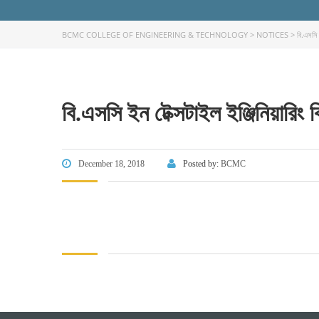
BCMC COLLEGE OF ENGINEERING & TECHNOLOGY
>
NOTICES
>
বি.এসসি 
বি.এসসি ইন টেক্সটাইল ইঞ্জিনিয়ারিং 
FACEBOOK PRIMARY PAGE
FACEB
PAGE
December 18, 2018
Posted by:
BCMC