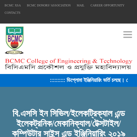
BCMC XSA
BCMC DONORS’ ASSOCIATION
MAIL
CAREER OPPORTUNITY
CONTACTS
Togg
:::::::::: ডিপ্লোমা ইঞ্জিনিয়ারিং ভর্তি চলছে। সেশ
বি.এসসি ইন সিভিল/ইলেকট্রিক্যাল এন্ড
FACEBOOK PRIMARY PAGE
ইলেকট্রনিক/মেকানিক্যাল/টেক্সটাইল/
কম্পিউটার সাইন্স এন্ড ইঞ্জিনিয়ারিং ২০১৯