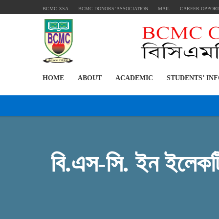
BCMC XSA
BCMC DONORS’ ASSOCIATION
MAIL
CAREER OPPOR
HOME
ABOUT
ACADEMIC
STUDENTS’ IN
বি.এস-সি. ইন ইলেকট্র