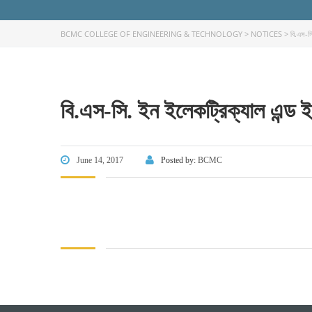
BCMC COLLEGE OF ENGINEERING & TECHNOLOGY
>
NOTICES
>
বি.এস-সি
বি.এস-সি. ইন ইলেকট্রিক্যাল এন্ড ইল
FACEBOOK PRIMARY PAGE
FACEB
PAGE
June 14, 2017
Posted by:
BCMC