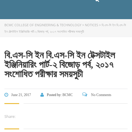
Skills and Training Enhancement Project (STEP)
CONTACT US
BCMC COLLEGE OF ENGINEERING & TECHNOLOGY
>
NOTICES
>
বি.এস-সি ইন বি.এস-সি
ইন টেক্সটাইল ইঞ্জিনিয়ারিং পার্ট-২ বিজোড় পর্ব, ২০১৭ সংশোধিত পরীক্ষার সময়সুচী
Dhaka Road, Barandi BCMC
College Para, Jessore-7400,
Bangladesh
বি.এস-সি ইন বি.এস-সি ইন টেক্সটাইল
+88-01711-844881, +88-01711-
ইঞ্জিনিয়ারিং পার্ট-২ বিজোড় পর্ব, ২০১৭
844882, +88-01711-067687, +88-
সংশোধিত পরীক্ষার সময়সুচী
01712-910255, +88-01752-
260408, +88-01752-260409
+880-24777-64103, 68104
June 21, 2017
Posted by:
BCMC
No Comments
bcmccrm@gmail.com
Share: