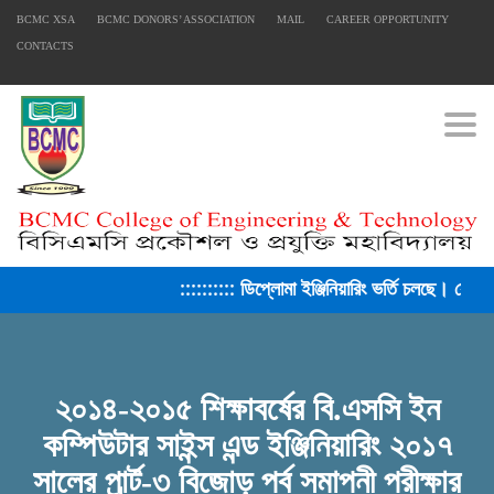
BCMC XSA
BCMC DONORS’ ASSOCIATION
MAIL
CAREER OPPORTUNITY
CONTACTS
Togg
FACEBOOK PRIMARY PAGE
:::::::::: ডিপ্লোমা ইঞ্জিনিয়ারিং ভর্তি চলছে। সেশন
FACEBOOK SECONDARY PAGE
২০১৪-২০১৫ শিক্ষাবর্ষের বি.এসসি ইন
কম্পিউটার সাইন্স এন্ড ইঞ্জিনিয়ারিং ২০১৭
USEFUL LINKS
সালের পার্র্ট-৩ বিজোড় পর্ব সমাপনী পরীক্ষার