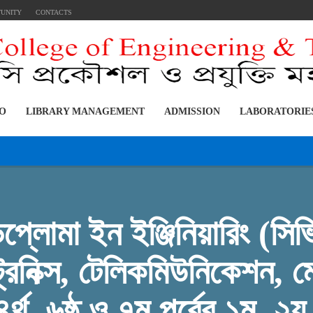
TUNITY
CONTACTS
FO
LIBRARY MANAGEMENT
ADMISSION
LABORATORIE
্লোমা ইন ইঞ্জিনিয়ারিং (সিভ
্রনিক্স, টেলিকমিউনিকেশন, মে
র্থ, ৬ষ্ঠ ও ৭ম পর্বের ১ম, ২য়