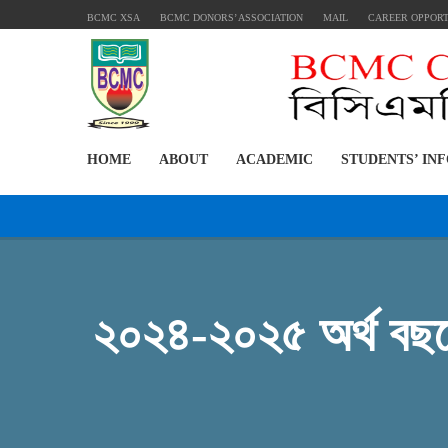
BCMC XSA
BCMC DONORS’ ASSOCIATION
MAIL
CAREER OPPOR
HOME
ABOUT
ACADEMIC
STUDENTS’ IN
২০২৪-২০২৫ অর্থ বছরে