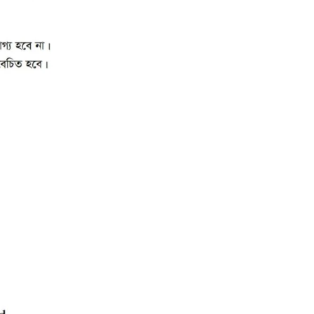
CONTACT US
Dhaka Road, Barandi BCMC
College Para, Jessore-7400,
Bangladesh