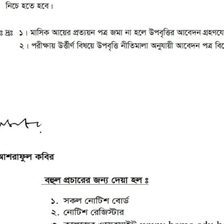
OOK SECONDARY
USEFUL LINKS
Ministry of Education
University of Rajshahi