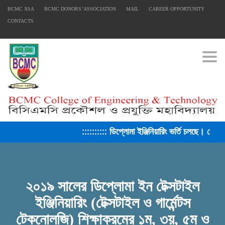
BCMC XSA
BCMC DONORS’ ASSOCIATION
MAIL
CAREER OPPORTUNITY
CONTACTS
Togg
:::::::::: ডিপ্লোমা ইঞ্জিনিয়ারিং ভর্তি চলছে। সেশন
FACEBOOK PRIMARY PAGE
২০১৯ সালের ডিপ্লোমা ইন টেক্সটাইল
FACEBOOK SECONDARY PAGE
ইঞ্জিনিয়ারিং (টেক্সটাইল ও গার্মেন্টস
টেকনোলজি) শিক্ষাক্রমের ১ম, ৩য়, ৫ম ও